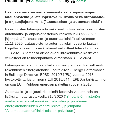
Posted on
by
27 tammikuun, 2025
admin
Laki rakennusten varustamisesta sähköajoneuvojen
latauspisteillä ja latauspistevalmiuksilla sekä automaatio-
ja ohjausjärjestelmillä (”Latauspiste- ja automaatiolaki”)
Rakennusten latauspisteitä sekä -valmiuksia sekä rakennusten
automaatio- ja ohjausjärjestelmiä koskeva laki (733/2020,
jäljempänä ”Latauspiste- ja automaatiolaki”) tuli voimaan
11.11.2020. Latauspiste- ja automaatiolain uusia ja laajasti
korjattavia rakennuksia koskevat velvoitteet tulevat voimaan
11.3.2021. Olemassa olevia ei-asuinrakennuksia koskevat
velvoitteet on toimeenpantava viimeistään 31.12.2024.
Latauspiste- ja automaatiolailla toimeenpannaan kansallisesti
rakennusten energiatehokkuusdirektiivin (Energy Performance
in Buildings Directive, EPBD; 2010/31/EU) vuonna 2018
hyväksytty tarkistaminen ([EU] 2018/844). EPBD:n tarkistaminen
on osa EU:n Puhtaan energian pakettia vuodelta 2016.
Automaatio- ja ohjausjärjestelmiä koskevia vaatimuksia on
lisäksi annettu asetuksella 718/2020 (
”Ympäristöministeriön
asetus eräiden rakennuksen teknisten järjestelmien
energiatehokkuuden vaatimuksista”, jäljempänä
”Automaatioasetus”linkki toiseen palveluun
).