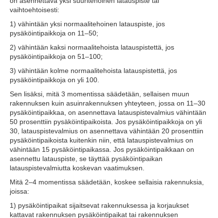
on asennettava yksi suuritehoinen latauspiste tai
vaihtoehtoisesti:
1) vähintään yksi normaalitehoinen latauspiste, jos
pysäköintipaikkoja on 11–50;
2) vähintään kaksi normaalitehoista latauspistettä, jos
pysäköintipaikkoja on 51–100;
3) vähintään kolme normaalitehoista latauspistettä, jos
pysäköintipaikkoja on yli 100.
Sen lisäksi, mitä 3 momentissa säädetään, sellaisen muun
rakennuksen kuin asuinrakennuksen yhteyteen, jossa on 11–30
pysäköintipaikkaa, on asennettava latauspistevalmius vähintään
50 prosenttiin pysäköintipaikoista. Jos pysäköintipaikkoja on yli
30, latauspistevalmius on asennettava vähintään 20 prosenttiin
pysäköintipaikoista kuitenkin niin, että latauspistevalmius on
vähintään 15 pysäköintipaikassa. Jos pysäköintipaikkaan on
asennettu latauspiste, se täyttää pysäköintipaikan
latauspistevalmiutta koskevan vaatimuksen.
Mitä 2–4 momentissa säädetään, koskee sellaisia rakennuksia,
joissa:
1) pysäköintipaikat sijaitsevat rakennuksessa ja korjaukset
kattavat rakennuksen pysäköintipaikat tai rakennuksen