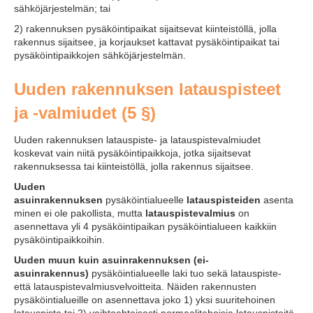
sähköjärjestelmän; tai
2) rakennuksen pysäköintipaikat sijaitsevat kiinteistöllä, jolla
rakennus sijaitsee, ja korjaukset kattavat pysäköintipaikat tai
pysäköintipaikkojen sähköjärjestelmän.
Uuden rakennuksen latauspisteet
ja -valmiudet (5 §)
Uuden rakennuksen latauspiste- ja latauspistevalmiudet
koskevat vain niitä pysäköintipaikkoja, jotka sijaitsevat
rakennuksessa tai kiinteistöllä, jolla rakennus sijaitsee.
Uuden
asuinrakennuksen
pysäköintialueelle
latauspisteiden
asenta
minen ei ole pakollista, mutta
latauspistevalmius
on
asennettava yli 4 pysäköintipaikan pysäköintialueen kaikkiin
pysäköintipaikkoihin.
Uuden muun kuin asuinrakennuksen (ei-
asuinrakennus)
pysäköintialueelle laki tuo sekä latauspiste-
että latauspistevalmiusvelvoitteita. Näiden rakennusten
pysäköintialueille on asennettava joko 1) yksi suuritehoinen
latauspiste tai 2) vaihtoehtoisesti normaalitehoisia latauspisteitä