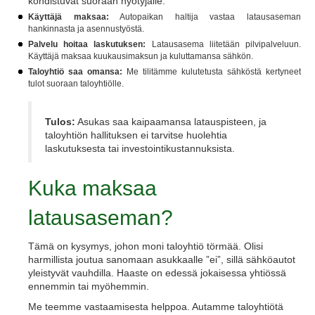
kohdistuvat suoraan hyötyjälle:
Käyttäjä maksaa:
Autopaikan haltija vastaa latausaseman
hankinnasta ja asennustyöstä.
Palvelu hoitaa laskutuksen:
Latausasema liitetään pilvipalveluun.
Käyttäjä maksaa kuukausimaksun ja kuluttamansa sähkön.
Taloyhtiö saa omansa:
Me tilitämme kulutetusta sähköstä kertyneet
tulot suoraan taloyhtiölle.
Tulos:
Asukas saa kaipaamansa latauspisteen, ja
taloyhtiön hallituksen ei tarvitse huolehtia
laskutuksesta tai investointikustannuksista.
Kuka maksaa
latausaseman?
Tämä on kysymys, johon moni taloyhtiö törmää. Olisi
harmillista joutua sanomaan asukkaalle ”ei”, sillä sähköautot
yleistyvät vauhdilla. Haaste on edessä jokaisessa yhtiössä
ennemmin tai myöhemmin.
Me teemme vastaamisesta helppoa. Autamme taloyhtiötä