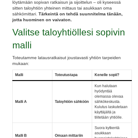
löytämään sopivan ratkaisun ja sijoittelun – oli kyseessä
sitten taloyhtiön yhteinen mittaus tai asukkaan oma
sähkömittari.
Tärkeintä on tehdä suunnitelma tänään,
jotta huominen on vaivaton.
Valitse taloyhtiöllesi sopivin
malli
Toteutamme latausratkaisut joustavasti yhtiön tarpeiden
mukaan:
Malli
Toteutustapa
Kenelle sopii?
Kun halutaan
hyödyntää
olemassa olevaa
Malli A
Taloyhtiön sähköön
sähkökeskusta.
Kulutus laskutetaan
käyttäjältä ja
tilitetään yhtiölle.
Suora kytkentä
asukkaan
Malli B
Omaan mittariin