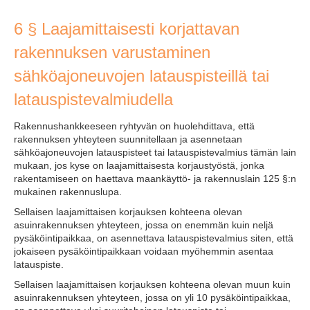
6 § Laajamittaisesti korjattavan
rakennuksen varustaminen
sähköajoneuvojen latauspisteillä tai
latauspistevalmiudella
Rakennushankkeeseen ryhtyvän on huolehdittava, että
rakennuksen yhteyteen suunnitellaan ja asennetaan
sähköajoneuvojen latauspisteet tai latauspistevalmius tämän lain
mukaan, jos kyse on laajamittaisesta korjaustyöstä, jonka
rakentamiseen on haettava maankäyttö- ja rakennuslain 125 §:n
mukainen rakennuslupa.
Sellaisen laajamittaisen korjauksen kohteena olevan
asuinrakennuksen yhteyteen, jossa on enemmän kuin neljä
pysäköintipaikkaa, on asennettava latauspistevalmius siten, että
jokaiseen pysäköintipaikkaan voidaan myöhemmin asentaa
latauspiste.
Sellaisen laajamittaisen korjauksen kohteena olevan muun kuin
asuinrakennuksen yhteyteen, jossa on yli 10 pysäköintipaikkaa,