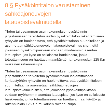
8 § Pysäköintitalon varustaminen
sähköajoneuvojen
latauspistevalmiudella
Yhden tai useamman asuinrakennuksen pysäköinnin
järjestämiseen tarkoitetun uuden pysäköintitalon rakentamiseen
ryhtyvän on huolehdittava, että pysäköintitaloon suunnitellaan ja
asennetaan sähköajoneuvojen latauspistevalmius siten, että
jokaiseen pysäköintipaikkaan voidaan myöhemmin asentaa
latauspiste, jos kyse on sellaisesta hankkeesta, jonka
toteuttamiseen on haettava maankäyttö- ja rakennuslain 125 §:n
mukainen rakennuslupa.
Yhden tai useamman asuinrakennuksen pysäköinnin
järjestämiseen tarkoitetun pysäköintitalon laajamittaiseen
korjaustyöhön ryhtyvän on huolehdittava, että pysäköintitaloon
suunnitellaan ja asennetaan sähköajoneuvojen
latauspistevalmius siten, että jokaiseen pysäköintipaikkaan
voidaan myöhemmin asentaa latauspiste, jos kyse on sellaisesta
hankkeesta, jonka toteuttamiseen on haettava maankäyttö- ja
rakennuslain 125 §:n mukainen rakennuslupa.