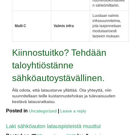
huoneistokohtaisee
n sähkömittariin.
Luodaan valmis
infrasuunnitelma,
Malli C
Valmis infra
jota laajennetaan
modulaarisesti
tarpeen mukaan.
Kiinnostuitko? Tehdään
taloyhtiöstänne
sähköautoystävällinen.
Älä odota, että lataustarve yllättää. Ota yhteyttä, niin
suunnitellaan teille kustannustehokas ja tulevaisuuden
kestävä latausratkaisu.
Posted in
|
Uncategorized
Leave a reply
Laki sähköauton latauspisteistä muuttui