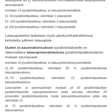
seuraavasti:
enintään 10 pysäköintipaikkaa: ei latauspistevelvoitteita
11–50 pysäköintipaikkaa: vähintään 1 latauspiste
51–100 pysäköintipaikkaa: vähintään 2 latauspistettä
yli 100 pysäköintipaikkaa: vähintään 3 latauspistettä
Latauspisteeksi lasketaan myös jakeluninfradirektiivissä
tarkoitettu julkinen latauspiste.
Uuden ei-asuinrakennuksen
pysäköintialueelle on
rakennettava
latauspistevalmiuksia
pysäköintipaikkamäärän
mukaan seuraavasti:
enintään 10 pysäköintipaikkaa: ei latauspistevalmiusvelvoitteita
11–30 pysäköintipaikkaa: vähintään 50 % pysäköintipaikoista
latauspistevalmius
31–75 pysäköintipaikkaa: vähintään 15 pysäköintipaikkaan
latauspistevalmius
Latauspiste- ja automaatiolain mukaan yli 30 pysäköintipaikan
pysäköintialueilla latauspistevalmius pitää asentaa vähintään 20
prosenttiin pysäköintipaikoista, mutta latauspistevalmiuksia pitää olla
vähintään 15.
yli 75 pysäköintipaikkaa: vähintään 20 % pysäköintipaikoista
latausvalmius.