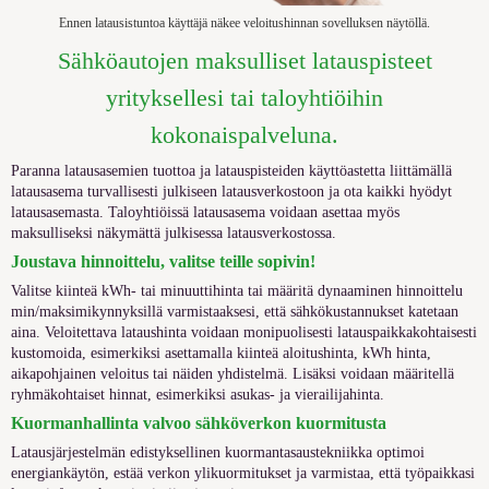
Ennen latausistuntoa käyttäjä näkee veloitushinnan sovelluksen näytöllä.
Sähköautojen
maksulliset
latauspisteet
yrityksellesi tai taloyhtiö
ihin
kokonaispalveluna.
Paranna
latausasemien tuottoa
ja latauspisteiden käy
ttöastetta
liittämällä
latausasema turvallisesti julkiseen latausverkostoon ja ota kaikki hyödyt
latausasemasta. Taloyhtiöissä latausasema voidaan asettaa myös
maksulliseksi näkymättä julkisessa latausverkostossa.
Joustava hinnoittelu, valitse teille sopivin!
Valitse kiinteä kWh- tai minuuttihinta tai määritä dynaaminen hinnoittelu
min/maksimikynnyksillä varmistaaksesi, että sähkökustannukset katetaan
aina.
Veloitettava lataushinta voidaan monipuolisesti latauspaikkakohtaisesti
kustomoida, esimerkiksi asettamalla kiinteä aloitushinta, kWh hinta,
aikapohjainen veloitus tai näiden yhdistelmä. Lisäksi voidaan määritellä
ryhmäkohtaiset hinnat, esimerkiksi asukas- ja vierailijahinta.
Kuormanhallinta valvoo sähköverkon kuormitusta
Latausjärjestelmän edistyksellinen kuormantasaustekniikka optimoi
energiankäytön, estää verkon ylikuormitukset ja varmistaa, että työpaikkasi