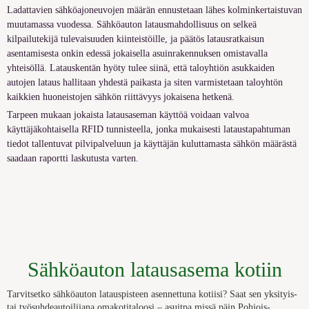
Ladattavien sähköajoneuvojen määrän ennustetaan lähes kolminkertaistuvan
muutamassa vuodessa. Sähköauton latausmahdollisuus on selkeä
kilpailutekijä tulevaisuuden kiinteistöille, ja päätös latausratkaisun
asentamisesta onkin edessä jokaisella
asuinrakennuksen omistavalla
yhteisöllä. Latauskentän hyöty tulee siinä, että taloyhtiön asukkaiden
autojen lataus hallitaan yhdestä paikasta ja siten varmistetaan taloyhtön
kaikkien huoneistojen sähkön riittävyys jokaisena hetkenä.
Tarpeen mukaan jokaista latausaseman käyttöä voidaan valvoa
käyttäjäkohtaisella RFID tunnisteella, jonka mukaisesti lataustapahtuman
tiedot tallentuvat pilvipalveluun ja käyttäjän kuluttamasta sähkön määrästä
saadaan raportti laskutusta varten.
Sähköauton latausasema kotiin
Tarvitsetko sähköauton latauspisteen asennettuna kotiisi? Saat sen yksityis-
tai työsuhdeautoilijana omakotitaloosi – asuitpa missä päin Pohjois-