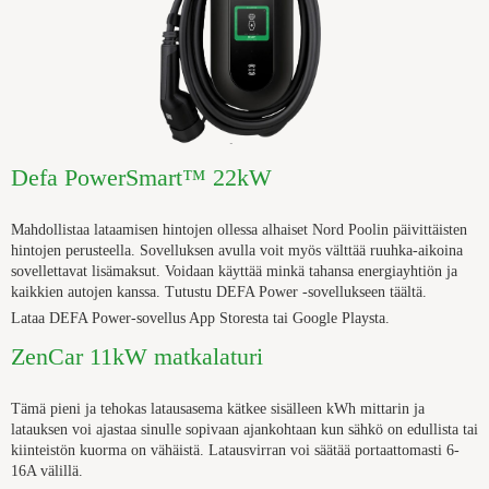
Defa PowerSmart™ 22kW
Mahdollistaa lataamisen hintojen ollessa alhaiset Nord Poolin päivittäisten
hintojen perusteella. Sovelluksen avulla voit myös välttää ruuhka-aikoina
sovellettavat lisämaksut. Voidaan käyttää minkä tahansa energiayhtiön ja
kaikkien autojen kanssa. Tutustu DEFA Power -sovellukseen täältä.
Lataa DEFA Power-sovellus App Storesta tai Google Playsta.
ZenCar 11kW matkalaturi
Tämä pieni ja tehokas latausasema
kätkee sisälleen kWh mittarin ja
latauksen voi ajastaa sinulle sopivaan ajankohtaan kun sähkö on edullista tai
kiinteistön kuorma on vähäistä. Latausvirran voi säätää portaattomasti 6-
16A välillä.