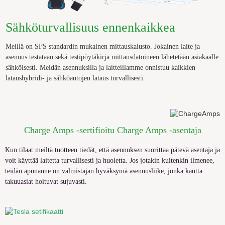
Sähköturvallisuus ennenkaikkea
Meillä on
SFS standardin mukainen
mittauskalusto
. J
okainen laite ja
asennus testa
ta
an sekä testipöytäkirja mittausdatoineen lähet
et
ään asiakaalle
sähköisesti. Meidän asennuksilla ja laitteillamme onnistuu kaikkien
lataushybridi- ja sähköautojen lataus turvallisesti.
Charge Amps -sertifioitu Charge Amps -asentaja
Kun tilaat meiltä tuotteen tiedät, että asennuksen suorittaa pätevä asentaja ja
voit käyttää laitetta turvallisesti ja huoletta. Jos jotakin kuitenkin ilmenee,
teidän apunanne on valmistajan hyväksymä
asennusliike, jonka kautta
takuuasiat hoituvat sujuvasti.