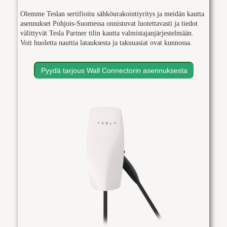
Olemme Teslan sertif
i
oitu sähköurakointiyritys ja meidän kautta
asennukset
Pohjois-Suomessa onnist
uvat
luotettavasti ja tiedot
välittyvät Tesla Partner tilin kautta
valmistajan
järjestelmään.
Voi
t
huoletta nautt
i
a latauksesta ja takuuasiat ovat kunnossa.
Pyydä tarjous Wall Connectorin asennuksesta