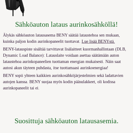
Sähköauton lataus aurinkosähköllä
!
Älykäs sähköauton latausasema BENY säätää lataustehoa sen mukaan,
kuinka paljon
kodin
aurinkopaneelit tuottavat.
Lue lisää BENYstä.
BENY-latauspiste sisältää tarvittavat lisälaitteet kuormanhallintaan (DLB,
Dynamic Load Balance): Latauslaite voidaan asettaa säätämään auton
lataustehoa aurinkopaneelien tuottaman energian mukaisesti. Näin saat
autosi akun täyteen puhdasta, itse tuottamaasi aurinkoenergiaa!
BENY sopii yhteen kaikkien aurinkosähköjärjestelmien sekä ladattavien
autojen kanssa.
BENY suojaa myös kodin pääsulakkeet, oli kodissa
aurinkopaneelit tai ei.
S
uosittuja sä
hköauton lataus
asemia.