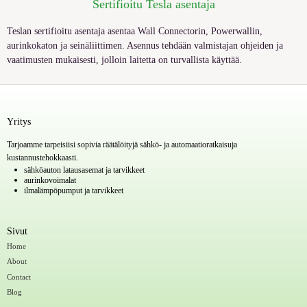
Serti
fi
oitu Tesla asentaja
Teslan sertifioitu asentaja asentaa
Wall Connectorin,
Powerwallin,
aurinkokaton ja seinäliittimen.
Asennus tehdään valmistajan ohjeiden ja
vaatimusten mukaisesti, jolloin laitetta on turvallista käyttää.
Yritys
Tarjoamme tarpeisiisi sopivia räätälöityjä sähkö- ja automaatioratkaisuja
kustannustehokkaasti.
sähköauton latausasemat ja tarvikkeet
aurinkovoimalat
ilmalämpöpumput ja tarvikkeet
Sivut
Home
About
Contact
Blog