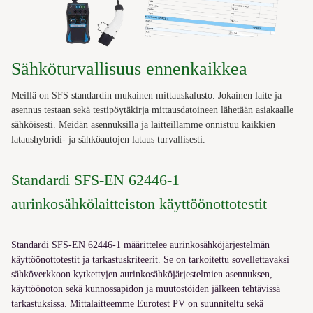
Sähköturvallisuus ennenkaikkea
Meillä on SFS standardin mukainen mittauskalusto. Jokainen laite ja
asennus testaan sekä testipöytäkirja mittausdatoineen lähetään asiakaalle
sähköisesti. Meidän asennuksilla ja laitteillamme onnistuu kaikkien
lataushybridi- ja sähköautojen lataus turvallisesti.
Standardi SFS-EN 62446-1
aurinkosähkölaitteiston käyttöönottotestit
Standardi SFS-EN 62446-1 määrittelee aurinkosähköjärjestelmän
käyttöönottotestit ja tarkastuskriteerit. Se on tarkoitettu sovellettavaksi
sähköverkkoon kytkettyjen aurinkosähköjärjestelmien asennuksen,
käyttöönoton sekä kunnossapidon ja muutostöiden jälkeen tehtävissä
tarkastuksissa. Mittalaitteemme
Eurotest PV on suunniteltu sekä