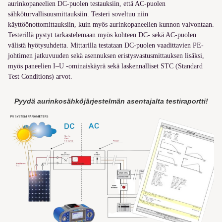
aurinkopaneelien DC-puolen testauksiin, että AC-puolen
sähköturvallisuusmittauksiin. Testeri soveltuu niin
käyttöönottomittauksiin, kuin myös aurinkopaneelien kunnon
valvontaan.
Testerillä pystyt tarkastelemaan myös kohteen DC- sekä AC-puolen
välistä hyötysuhdetta. Mittarilla testa
taan
DC-puolen vaadittavien PE-
johtimen jatkuvuuden sekä asennuksen eristysvastusmittauksen lisäksi,
myös paneelien I–U -ominaiskäyrä sekä laskennalliset STC (Standard
Test Conditions) arvot.
Pyydä aurinkosähköjärjestelmän asentajalta testiraportti!