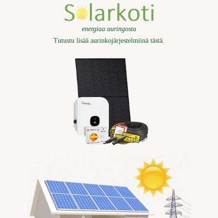
energiaa auringosta
Tutustu lisää aurinkojärjestelmiinä tästä
.